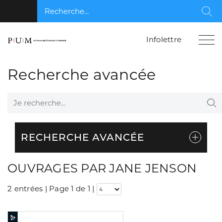
Recherche...
Rec
Infolettre
Recherche avancée
Je recherche...
Re
RECHERCHE AVANCÉE
OUVRAGES PAR JANE JENSON
2 entrées | Page 1 de 1
|
Consulter