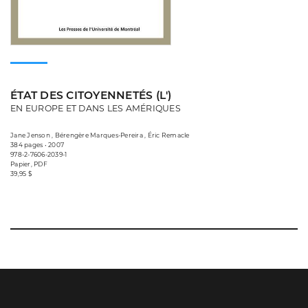
ÉTAT DES CITOYENNETÉS (L')
EN EUROPE ET DANS LES AMÉRIQUES
Jane Jenson , Bérengère Marques-Pereira , Éric Remacle
384 pages • 2007
978-2-7606-2039-1
Papier, PDF
39,95 $