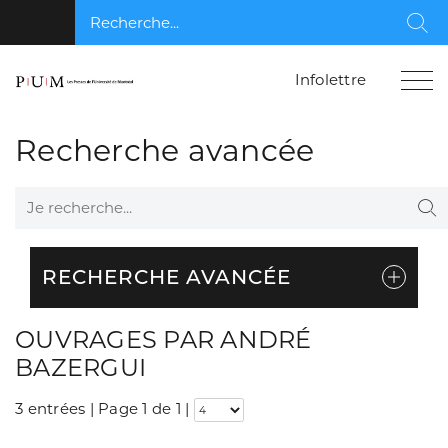
Recherche...
Rec
Infolettre
Recherche avancée
Je recherche...
Re
RECHERCHE AVANCÉE
OUVRAGES PAR ANDRÉ
BAZERGUI
3 entrées | Page 1 de 1
|