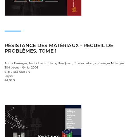
RÉSISTANCE DES MATÉRIAUX - RECUEIL DE
PROBLÈMES, TOME 1
André Bazergui , André Biron , Thang Bui-Quoc , Charles Laberge , Georges McIntyre
304 pages • février 2003
978-2-553-01035-4
Papier
44,95 $
Consulter