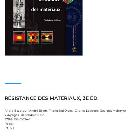
RÉSISTANCE DES MATÉRIAUX, 3E ÉD.
André Bazergui , André Biron , Thang Bui-Quoc , Charles Laberge , Georges McIntyre
736 pages • décembre 2002
978-2-553-01034-7
Papier
99,95 $