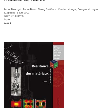
André Bazergui , André Biron , Thang Bui-Quoc , Charles Laberge , Georges McIntyre
202 pages • 8 avril 2003
978-2-553-01037-8
Papier
36,95 $
Consulter