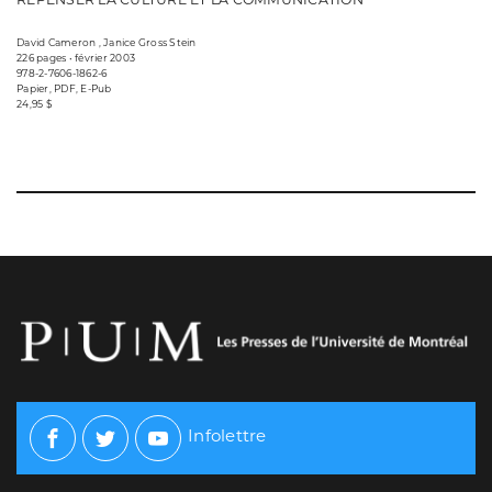
David Cameron , Janice Gross Stein
226 pages • février 2003
978-2-7606-1862-6
Papier, PDF, E-Pub
24,95 $
Infolettre
Facebook
Twitter
Youtube