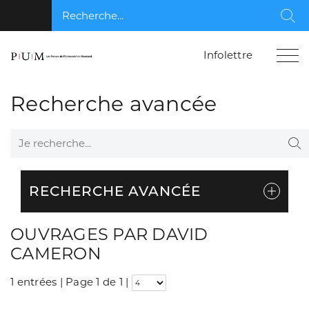
Recherche...
Rec
Infolettre
Recherche avancée
Je recherche...
Re
RECHERCHE AVANCÉE
OUVRAGES PAR DAVID
CAMERON
1 entrées | Page 1 de 1
|