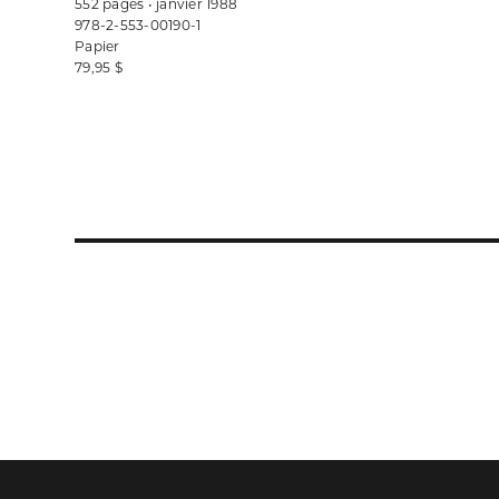
552 pages • janvier 1988
978-2-553-00190-1
Papier
79,95 $