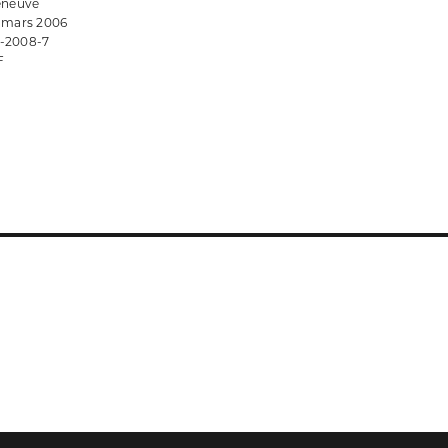
leneuve
• mars 2006
-2008-7
F