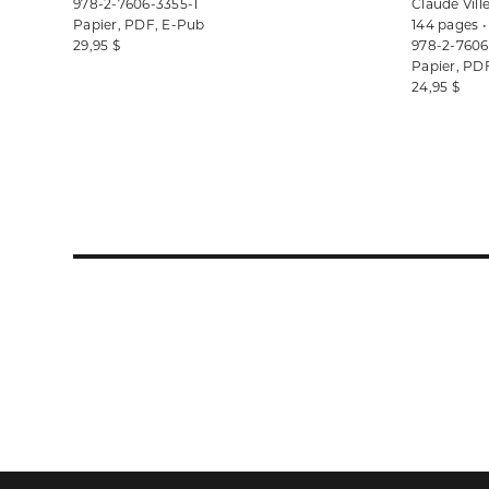
978-2-7606-3355-1
Claude Vil
Papier, PDF, E-Pub
144 pages 
29,95 $
978-2-7606
Papier, PD
24,95 $