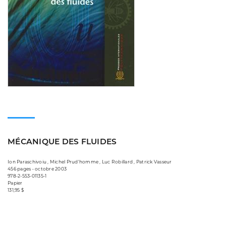
MÉCANIQUE DES FLUIDES
Ion Paraschivoiu , Michel Prud'homme , Luc Robillard , Patrick Vasseur
456 pages • octobre 2003
978-2-553-01135-1
Papier
131,95 $