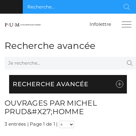
Recherche...
Rec
Infolettre
Recherche avancée
Je recherche...
Re
RECHERCHE AVANCÉE
OUVRAGES PAR MICHEL
PRUD&#X27;HOMME
3 entrées | Page 1 de 1
|