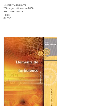
Michel Prud'homme
256 pages • décembre 2006
978-2-553-01407-9
Papier
84,95 $
Consulter