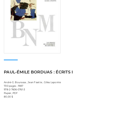
PAUL-ÉMILE BORDUAS : ÉCRITS I
André-G. Bourassa , Jean Fisette , Gilles Lapointe
700 pages • 1987
978-2-7606-0761-3
Papier, PDF
80,00 $