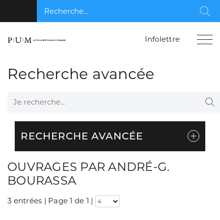
Recherche...
Rec
Infolettre
Recherche avancée
Je recherche...
Re
RECHERCHE AVANCÉE
OUVRAGES PAR ANDRÉ-G.
BOURASSA
3 entrées | Page 1 de 1
|