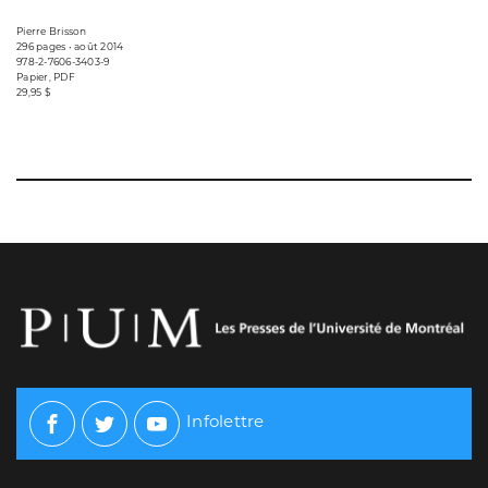
Pierre Brisson
296 pages • août 2014
978-2-7606-3403-9
Papier, PDF
29,95 $
Infolettre
Facebook
Twitter
Youtube