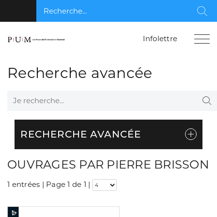
Recherche...
Rec
Infolettre
Recherche avancée
Je recherche...
Re
RECHERCHE AVANCÉE
OUVRAGES PAR PIERRE BRISSON
1 entrées | Page 1 de 1
|
Consulter