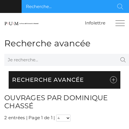
Recherche...
Rec
Infolettre
Recherche avancée
Je recherche...
Re
RECHERCHE AVANCÉE
OUVRAGES PAR DOMINIQUE
CHASSÉ
2 entrées | Page 1 de 1
|