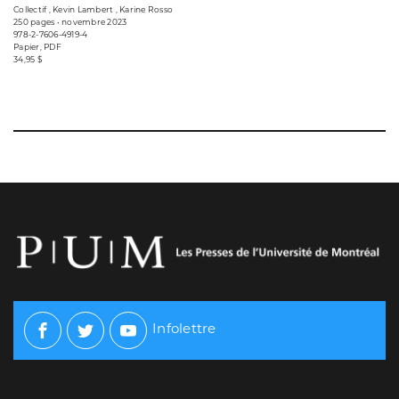
Collectif , Kevin Lambert , Karine Rosso
250 pages • novembre 2023
978-2-7606-4919-4
Papier, PDF
34,95 $
Infolettre
Facebook
Twitter
Youtube