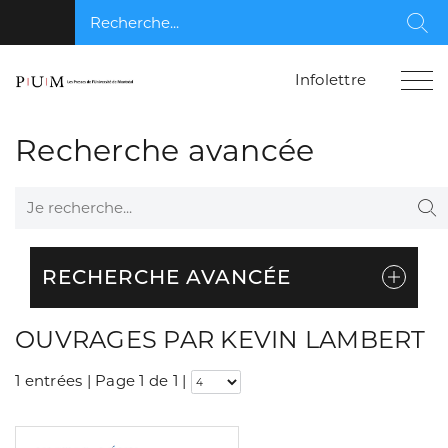
Recherche...
Rec
Infolettre
Recherche avancée
Je recherche...
Re
RECHERCHE AVANCÉE
OUVRAGES PAR KEVIN LAMBERT
1 entrées | Page 1 de 1
|
Consulter