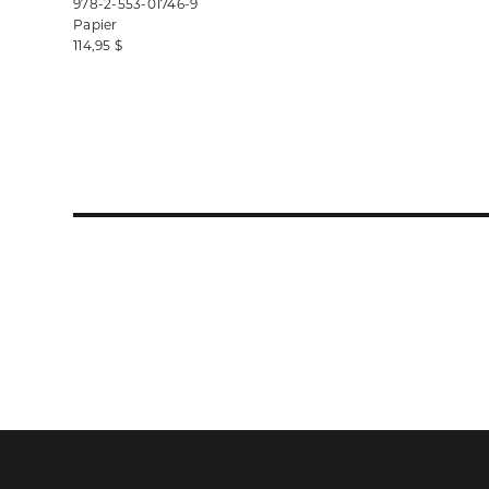
978-2-553-01746-9
Papier
114,95 $