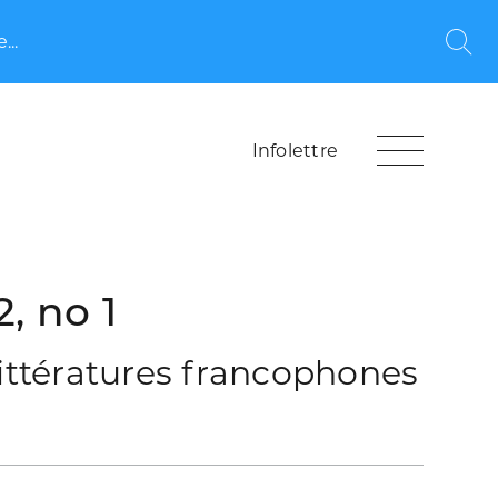
...
Rec
Infolettre
2, no 1
littératures francophones