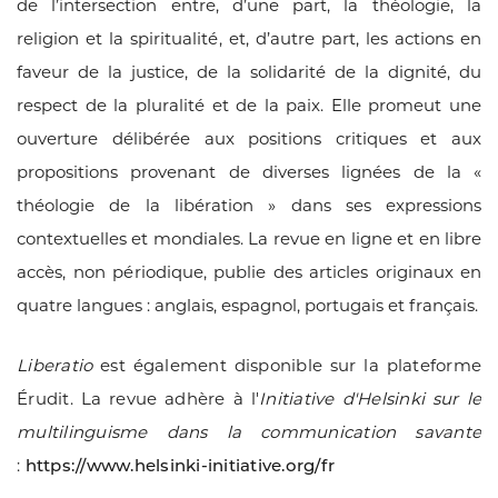
de l’intersection entre, d’une part, la th
é
ologie, la
religion et la spiritualit
é
, et, d’autre part, les actions en
faveur de la justice, de la solidarit
é
de la dignit
é
, du
respect de la pluralit
é
et de la paix. Elle promeut une
ouverture d
é
lib
é
r
é
e aux positions critiques et aux
propositions provenant de diverses lign
é
es de la «
th
é
ologie de la lib
é
ration » dans ses expressions
contextuelles et mondiales. La revue en ligne et en libre
acc
è
s, non p
é
riodique, publie des articles originaux en
quatre langues : anglais, espagnol, portugais et français.
Liberatio
est également disponible sur la plateforme
Érudit. La revue adhère à l'
Initiative d'Helsinki sur le
multilinguisme dans la communication savante
:
https://www.helsinki-initiative.org/fr