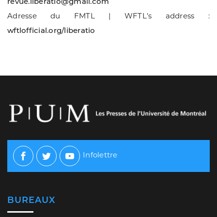
revue.liberatio@gmail.com
Adresse du FMTL | WFTL's address :
wftlofficial.org/liberatio
Infolettre
Facebook
Twitter
Youtube
BUREAUX